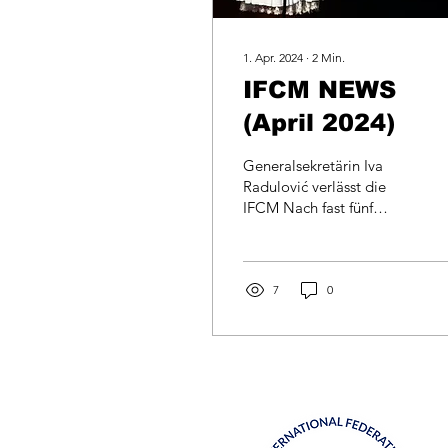
1. Apr. 2024
∙
2
Min.
IFCM NEWS
(April 2024)
Generalsekretärin Iva
Radulović verlässt die
IFCM Nach fast fünf
Jahren engagierter Arbeit
für die IFCM hat unsere
Generalsekretärin Iva...
7
0