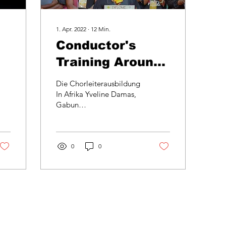
1. Apr. 2022
∙
12
Min.
Conductor's
Training Around
the World
Die Chorleiterausbildung
In Afrika Yveline Damas,
Gabun
Zustandsbeschreibung
Hinsichtlich der
Chorleiterausbildung
zeigt uns Afrika zwei...
0
0