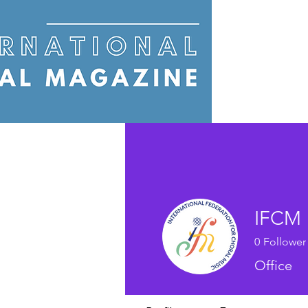
IFCM
0
Follower
Office