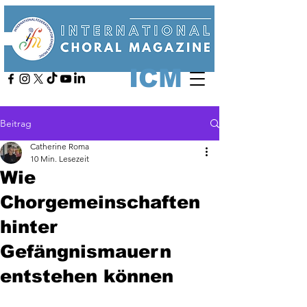
ICM
Beitrag
Catherine Roma
10 Min. Lesezeit
Wie
Chorgemeinschaften
hinter
Gefängnismauern
entstehen können