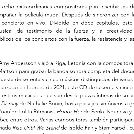
ocho extraordinarias compositoras para escribir las di
mpañar la película muda. Después de sincronizar con la
concierto en vivo. Dividido en doce capítulos, est
usical da testimonio de la fuerza y la creatividad
cos de los conciertos con la fuerza, la resistencia y la
Amy Andersson viajó a Riga, Letonia con la compositora 
 Mattson para grabar la banda sonora completa del docu
uesta de setenta y cinco músicos distinguidos de varias
Lanzado en febrero de 2021, este CD de sesenta y cinco
 estilos musicales que van desde piezas íntimas de sol
 Dismay
 de Nathalie Bonin, hasta paisajes sinfónicos a g
Road
 de Lolita Ritmanis, 
Honor Her
 de Penka Kouneva y 
ber, entre otros. Varias compositoras también participan
mada 
Rise Until We Stand
 de Isolde Fair y Starr Parodi, 