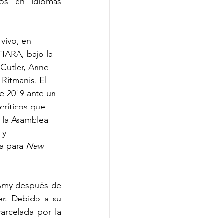
os en idiomas 
vivo, en 
IARA, bajo la 
 Cutler, Anne-
 Ritmanis. El 
e 2019 ante un 
críticos que 
n la Asamblea 
 y 
a para 
New 
 Amy después de 
r. Debido a su 
rcelada por la 