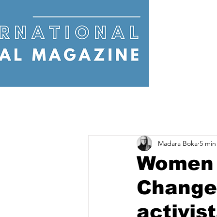
Madara Boka
5 min
Women W
Change–
activis