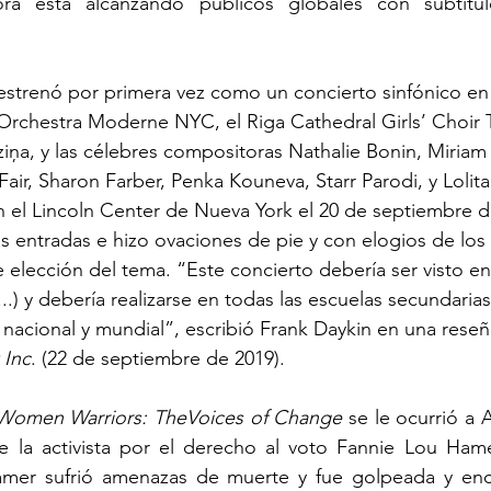
ra está alcanzando públicos globales con subtítul
estrenó por primera vez como un concierto sinfónico en 
Orchestra Moderne NYC, el Riga Cathedral Girls’ Choir T
rziņa, y las célebres compositoras Nathalie Bonin, Miriam
Fair, Sharon Farber, Penka Kouneva, Starr Parodi, y Lolita
n el Lincoln Center de Nueva York el 20 de septiembre d
s entradas e hizo ovaciones de pie y con elogios de los 
e elección del tema. “Este concierto debería ser visto e
.) y debería realizarse en todas las escuelas secundarias
l nacional y mundial”, escribió Frank Daykin en una reseñ
 Inc
. 
(22 de septiembre de 2019).
Women Warriors: TheVoices of Change
 se le ocurrió a
de la activista por el derecho al voto Fannie Lou Hame
Hamer sufrió amenazas de muerte y fue golpeada y enca