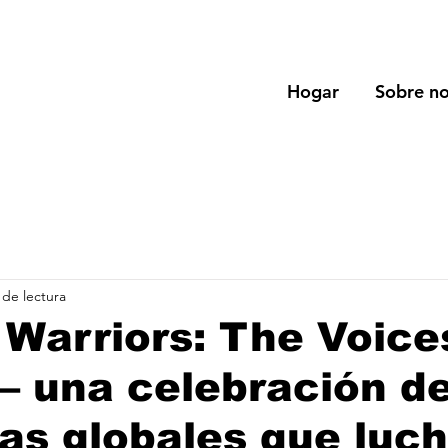
Hogar
Sobre no
 de lectura
arriors: The Voice
 una celebración de
tas globales que luc