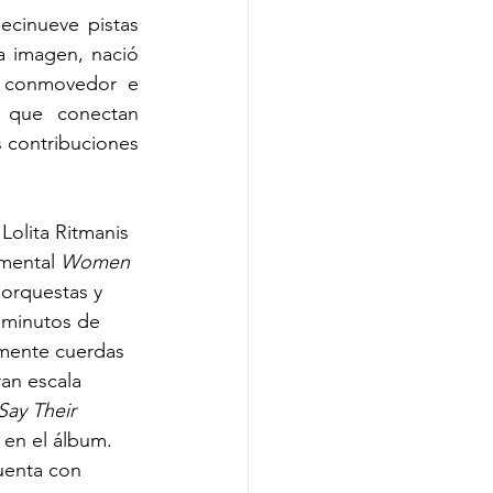
ecinueve pistas 
 imagen, nació 
e conmovedor e 
 que conectan 
s contribuciones 
Lolita Ritmanis 
mental 
Women 
 orquestas y 
 minutos de 
amente cuerdas 
ran escala 
Say Their 
 en el álbum. 
cuenta con 