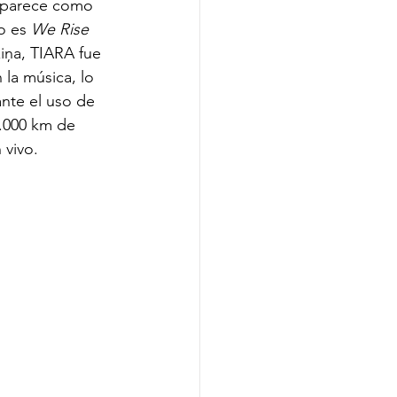
 aparece como 
o es 
We Rise
iņa, TIARA fue 
 la música, lo 
ante el uso de 
.000 km de 
 vivo.