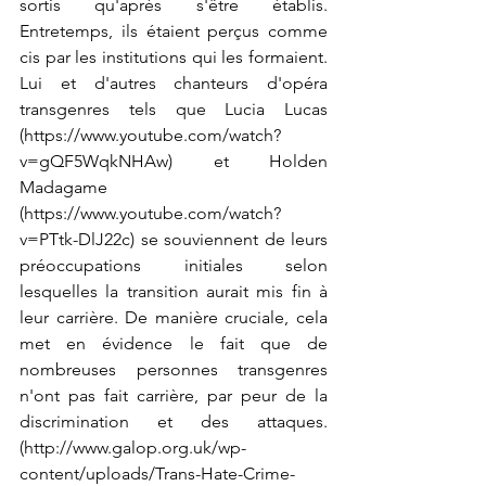
sortis qu'après s'être établis. 
Entretemps, ils étaient perçus comme 
cis par les institutions qui les formaient. 
Lui et d'autres chanteurs d'opéra 
transgenres tels que Lucia Lucas 
(
https://www.youtube.com/watch?
v=gQF5WqkNHAw
) et Holden 
Madagame 
(
https://www.youtube.com/watch?
v=PTtk-DlJ22c
) se souviennent de leurs 
préoccupations initiales selon 
lesquelles la transition aurait mis fin à 
leur carrière. De manière cruciale, cela 
met en évidence le fait que de 
nombreuses personnes transgenres 
n'ont pas fait carrière, par peur de la 
discrimination et des attaques. 
(
http://www.galop.org.uk/wp-
content/uploads/Trans-Hate-Crime-