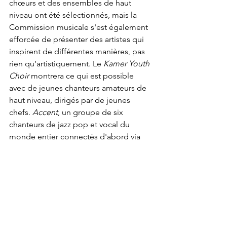
chœurs et des ensembles de haut 
niveau ont été sélectionnés, mais la 
Commission musicale s'est également 
efforcée de présenter des artistes qui 
inspirent de différentes manières, pas 
rien qu’artistiquement. Le 
Kamer Youth 
Choir
 montrera ce qui est possible 
avec de jeunes chanteurs amateurs de 
haut niveau, dirigés par de jeunes 
chefs. 
Accent
, un groupe de six 
chanteurs de jazz pop et vocal du 
monde entier connectés d'abord via 
les médias sociaux, s'est rencontré 
trois ans plus tard pour la première fois 
et est maintenant très apprécié pour la 
création de musique en ligne et les 
prestations en direct. L'ensemble vocal 
I Fagiolini
, reconnu internationalement 
pour ses productions véritablement 