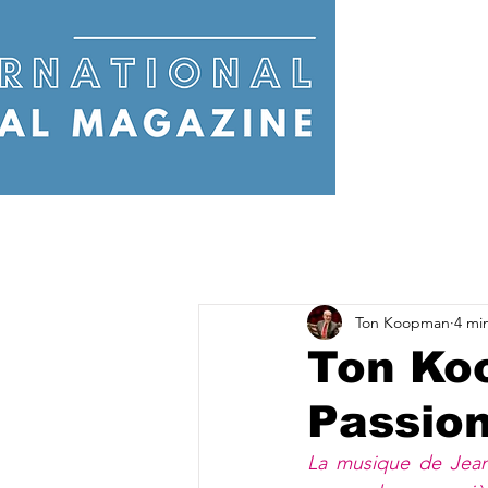
Ton Koopman
4 mi
Ton Ko
Passion
La musique de Jean