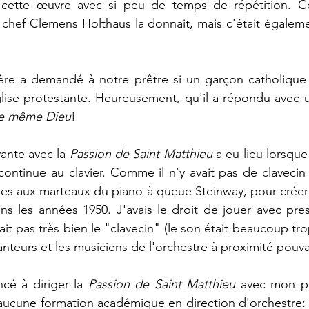
 cette œuvre avec si peu de temps de répétition. Ce 
 chef Clemens Holthaus la donnait, mais c'était égaleme
e a demandé à notre prêtre si un garçon catholique ét
lise protestante. Heureusement, qu'il a répondu avec u
 le même Dieu
!
ante avec la 
Passion de Saint Matthieu
 a eu lieu lorsque 
continue au clavier. Comme il n'y avait pas de clavecin 
ées aux marteaux du piano à queue Steinway, pour créer 
ans les années 1950. J'avais le droit de jouer avec pre
ait pas très bien le "clavecin" (le son était beaucoup tro
anteurs et les musiciens de l'orchestre à proximité pouva
cé à diriger la 
Passion de Saint Matthieu
 avec mon pr
aucune formation académique en direction d'orchestre: "