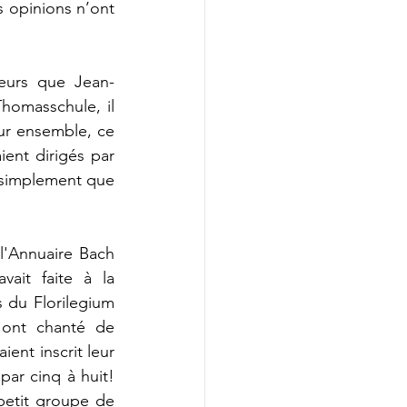
 opinions n’ont 
eurs que Jean-
homasschule, il 
ur ensemble, ce 
ent dirigés par 
t simplement que 
l'Annuaire Bach 
ait faite à la 
s du Florilegium 
 ont chanté de 
nt inscrit leur 
ar cinq à huit! 
petit groupe de 