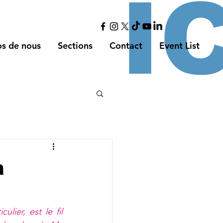
I
s de nous
Sections
Contact
Event List
a
culier, est le fil 