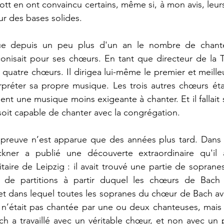
ott en ont convaincu certains, même si, à mon avis, leurs
ur des bases solides.
e depuis un peu plus d'un an le nombre de chant
onisait pour ses chœurs. En tant que directeur de la T
 quatre chœurs. Il dirigea lui-même le premier et meille
erpréter sa propre musique. Les trois autres chœurs étai
ient une musique moins exigeante à chanter. Et il fallai
oit capable de chanter avec la congrégation.
e preuve n’est apparue que des années plus tard. Dans 
ner a publié une découverte extraordinaire qu'il av
taire de Leipzig : il avait trouvé une partie de soprane
il de partitions à partir duquel les chœurs de Bach
 dans lequel toutes les sopranes du chœur de Bach avaie
n’était pas chantée par une ou deux chanteuses, mais p
h a travaillé avec un véritable chœur, et non avec un 