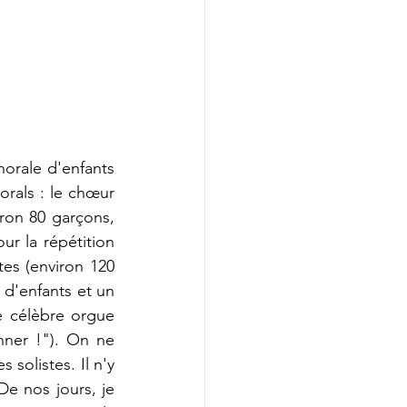
orale d'enfants 
rals : le chœur 
ron 80 garçons, 
r la répétition 
es (environ 120 
d'enfants et un 
e célèbre orgue 
nner !"). On ne 
solistes. Il n'y 
e nos jours, je 