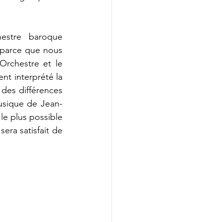
estre baroque 
parce que nous 
rchestre et le 
t interprété la 
des différences 
usique de Jean-
e plus possible 
era satisfait de 