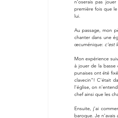
n'oserais pas jouer
première fois que le
lui.
Au passage, mon pèr
chanter dans une ég
œcuménique: 
c'est
Mon expérience suiv
à jouer de la basse 
punaises ont été fix
clavecin"! C'était d
l'église, on n'entend
chef ainsi que les ch
Ensuite, j’ai commen
baroque. Je n'avais 