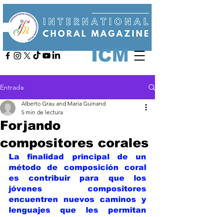
ICM
Entrada
Alberto Grau and Maria Guinand
5 min de lectura
Forjando
compositores corales
La finalidad principal de un 
método de composición coral 
es contribuir para que los 
jóvenes compositores 
encuentren nuevos caminos y 
lenguajes que les permitan 